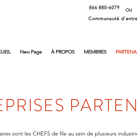
866 880-6079
OU
Communauté d'entre
oupe Alliances et Privilège
UEIL
New Page
À PROPOS
MEMBRES
PARTENA
EPRISES PARTEN
ires sont les CHEFS de file au sein de plusieurs industr